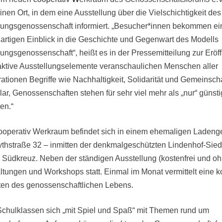
einen Ort, in dem eine Ausstellung über die Vielschichtigkeit de
ngsgenossenschaft informiert. „Besucher*innen bekommen ei
gartigen Einblick in die Geschichte und Gegenwart des Modells
ngsgenossenschaft“, heißt es in der Pressemitteilung zur Eröf
raktive Ausstellungselemente veranschaulichen Menschen aller
ationen Begriffe wie Nachhaltigkeit, Solidarität und Gemeinscha
klar, Genossenschaften stehen für sehr viel mehr als „nur“ günst
en.“
ooperativ Werkraum befindet sich in einem ehemaligen Ladenge
ythstraße 32 – inmitten der denkmalgeschützten Lindenhof-Sie
n Südkreuz. Neben der ständigen Ausstellung (kostenfrei und o
tungen und Workshops statt. Einmal im Monat vermittelt eine k
ten des genossenschaftlichen Lebens.
hulklassen sich „mit Spiel und Spaß“ mit Themen rund um