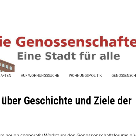
HAFTEN
AUF WOHNUNGSSUCHE
WOHNUNGSPOLITIK
GENOSSENSCH
 über Geschichte und Ziele der
n
em neuen
c
ooperativ
W
erkraum des Genossenschaftsforums e.V.