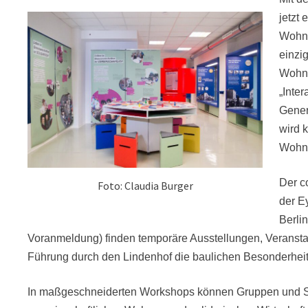
jetzt 
Wohnu
einzi
Wohnu
„Inte
Gener
wird 
Wohn
Der c
Foto: Claudia Burger
der E
Berli
Voranmeldung) finden temporäre Ausstellungen, Veranstal
Führung durch den Lindenhof die baulichen Besonderhei
In maßgeschneiderten Workshops können Gruppen und Sc