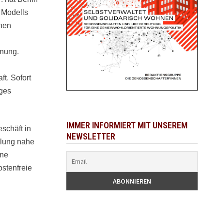
s Modells
nen
fnung.
ft. Sofort
iges
IMMER INFORMIERT MIT UNSEREM
schäft in
NEWSLETTER
dlung nahe
hne
ostenfreie