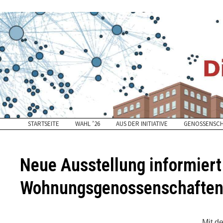
Zurück
zum
Inhalt
STARTSEITE
WAHL ’26
AUS DER INITIATIVE
GENOSSENSC
Neue Ausstellung informiert
Wohnungsgenossenschafte
Mit d