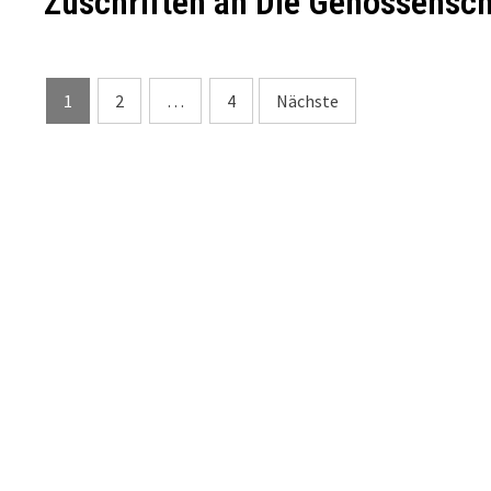
Zuschriften an Die Genossensc
Seitennummerierung
1
2
…
4
Nächste
der
Beiträge