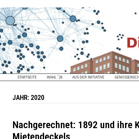
Zurück
zum
Inhalt
STARTSEITE
WAHL ’26
AUS DER INITIATIVE
GENOSSENSC
JAHR:
2020
Nachgerechnet: 1892 und ihre 
Mietendeckels