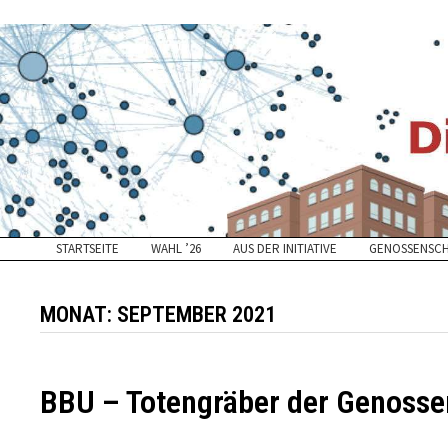
Zurück
zum
Inhalt
STARTSEITE
WAHL ’26
AUS DER INITIATIVE
GENOSSENSC
MONAT:
SEPTEMBER 2021
BBU – Totengräber der Genoss