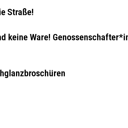
e Straße!
d keine Ware! Genossenschafter*i
chglanzbroschüren