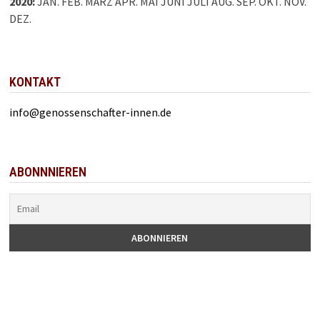
2020
:
JAN.
FEB.
MÄRZ
APR.
MAI
JUNI
JULI
AUG.
SEP.
OKT.
NOV.
DEZ.
KONTAKT
info@genossenschafter-innen.de
ABONNNIEREN