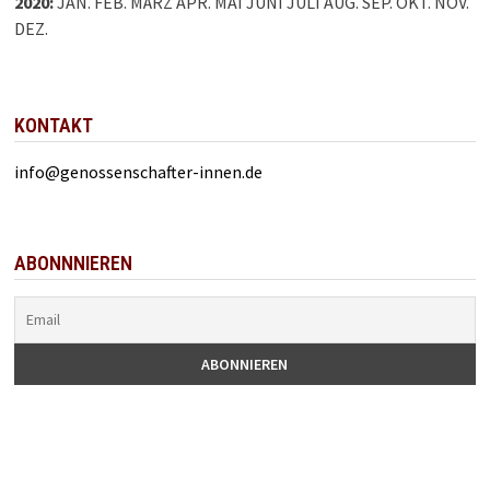
2020
:
JAN.
FEB.
MÄRZ
APR.
MAI
JUNI
JULI
AUG.
SEP.
OKT.
NOV.
DEZ.
KONTAKT
info@genossenschafter-innen.de
ABONNNIEREN