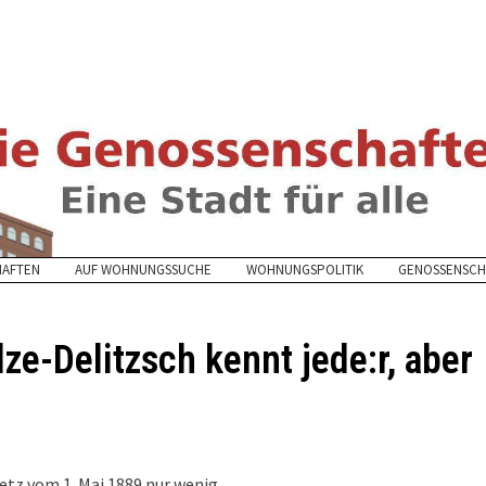
HAFTEN
AUF WOHNUNGSSUCHE
WOHNUNGSPOLITIK
GENOSSENSCH
e-Delitzsch kennt jede:r, aber
etz vom 1. Mai 1889 nur wenig