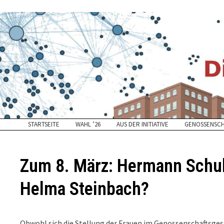
Zurück
zum
Inhalt
STARTSEITE
WAHL ’26
AUS DER INITIATIVE
GENOSSENSC
Zum 8. März: Hermann Schulz
Helma Steinbach?
Obwohl sich die Stellung der Frauen im Genossenschaftsges