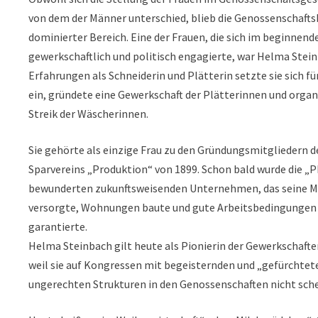
von dem der Männer unterschied, blieb die Genossenschaf
dominierter Bereich. Eine der Frauen, die sich im beginnend
gewerkschaftlich und politisch engagierte, war Helma Steinb
Erfahrungen als Schneiderin und Plätterin setzte sie sich fü
ein, gründete eine Gewerkschaft der Plätterinnen und orga
Streik der Wäscherinnen.
Sie gehörte als einzige Frau zu den Gründungsmitgliedern 
Sparvereins „Produktion“ von 1899. Schon bald wurde die „
bewunderten zukunftsweisenden Unternehmen, das seine M
versorgte, Wohnungen baute und gute Arbeitsbedingungen u
garantierte.
Helma Steinbach gilt heute als Pionierin der Gewerkschaft
weil sie auf Kongressen mit begeisternden und „gefürchtete
ungerechten Strukturen in den Genossenschaften nicht sch