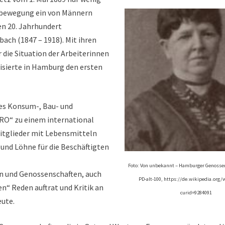
tsbewegung ein von Männern
en 20. Jahrhundert
ach (1847 – 1918). Mit ihren
r die Situation der Arbeiterinnen
nisierte in Hamburg den ersten
des Konsum-, Bau- und
PRO“ zu einem international
itglieder mit Lebensmitteln
nd Löhne für die Beschäftigten
Foto: Von unbekannt – Hamburger Genoss
en und Genossenschaften, auch
PD-alt-100, https://de.wikipedia.org
n“ Reden auftrat und Kritik an
curid=9284091
eute.